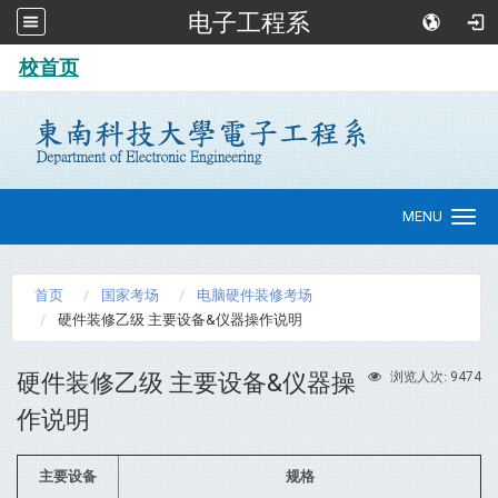
电子工程系
:::
校首页
MENU
Toggle
navigation
首页
国家考场
电脑硬件装修考场
硬件装修乙级 主要设备&仪器操作说明
硬件装修乙级 主要设备&仪器操
9474
浏览人次:
作说明
主要设备
规格