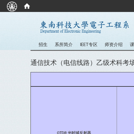
:::
招生
系所简介
IEET专区
师资介绍
通信技术（电信线路）乙级术科考
OTDR 光时域反射器