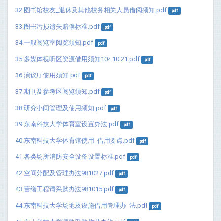
32.图书馆校友_退休及其他校务相关人员借阅须知.pdf
pdf
33.图书污损遗失赔偿标准.pdf
pdf
34.一般阅览室阅览须知.pdf
pdf
35.多媒体视听区资源借用须知104.10.21.pdf
pdf
36.演议厅使用须知.pdf
pdf
37.期刊及参考区阅览须知.pdf
pdf
38.研究小间管理及使用须知.pdf
pdf
39.东南科技大学体育室设置办法.pdf
pdf
40.东南科技大学体育馆使用_借用要点.pdf
pdf
41.各类场所消防安全设备设置标准.pdf
pdf
42.空间分配及管理办法981027.pdf
pdf
43.营缮工程请采购办法981015.pdf
pdf
44.东南科技大学场地及设施借用管理办_法.pdf
pdf