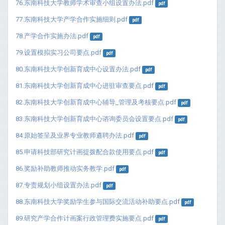
76.东南科技大学教师学术审查小组设置办法.pdf
pdf
77.东南科技大学产学合作实施细则.pdf
pdf
78.产学合作实施办法.pdf
pdf
79.设置模拟实习公司要点.pdf
pdf
80.东南科技大学创新育成中心设置办法.pdf
pdf
81.东南科技大学创新育成中心进驻审查要点.pdf
pdf
82.东南科技大学创新育成中心辅导_管理及考核要点.pdf
pdf
83.东南科技大学创新育成中心谘询委员会设置要点.pdf
pdf
84.原始签呈及业界专业教师遴聘办法.pdf
pdf
85.申请科技部研究计画提拨配合款使用要点.pdf
pdf
86.奖励补助教师推动实务教学.pdf
pdf
87.专责规划小组设置办法.pdf
pdf
88.东南科技大学奖励学生参与国际交流活动补助要点.pdf
pdf
89.研究产学合作计画案行政管理费实施要点.pdf
pdf