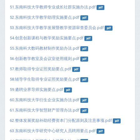
51.东南科技大学教师专业成长社群实施办法.pdf
pdf
52.东南科技大学教学助理实施要点.pdf
pdf
53.东南科技大学教学发展暨教学资源审查委员会.pdf
pdf
54.创意创新课程与教学奖励实施要点.pdf
pdf
55.东南科大数码教材制作奖励办法.pdf
pdf
56.创新教学教室及会议室使用规则.pdf
pdf
57.教师取得专业证照奖励要点.pdf
pdf
58.辅导学生取得专业证照奖励要点.pdf
pdf
59.遴聘业界导师实施要点.pdf
pdf
60.东南科技大学衍生企业实施办法.pdf
pdf
61.东南科技大学智慧财产管理办法.pdf
pdf
62.整体发展奖励补助经费资本门分配原则及注意事项.pdf
pdf
63.东南科技大学研究中心研究人员聘用要点.pdf
pdf