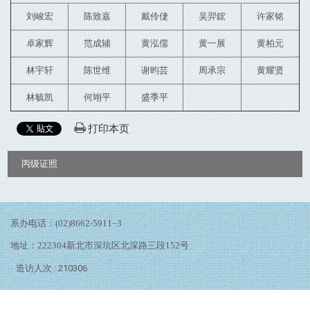
刘峻宏
陈致嘉
戴伶倢
吴羿鋐
许家铭
卓家辉
范成辅
黄泓儒
黄一展
黄柏元
林宇轩
陈世维
谢昀芸
周承宗
黄耀贤
林毓凯
何翊平
盛季平
打印本页
:::
丙级证照
系办电话：(02)8662-5911~3
地址：222304新北市深坑区北深路三段152号
造访人次 : 210306