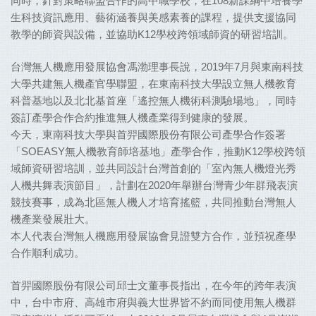
同時，針對策略聯盟合作的高中職學校，在
108
新課綱中培養學
生科技資訊應用、藝術涵養與美感素養的課程，提供支援協同
教學的師資與設備，並協助
K12
學校跨領域師資的研習培訓。
台灣無人機應用發展協會馮渤理事長說，
2019
年
7
月與東南科技
大學共建無人機產官學聯盟，在東南科技大學設立無人機教育
科普基地以及北北基首座「遙控無人機術科測驗場地」，同時
簽訂產學合作合約推進無人機產業得到健康的發展。
今天，東南科技大學與首羿國際股份有限公司產學合作簽署
「
SOEASY
無人機教育師培基地」產學合作，推動
K12
學校跨領
域師資研習培訓，並共同設計台灣首創的「室內無人機燈光秀
人機共舞表演節目」，計劃在
2020
年舉辦台灣青少年群飛表演
競技賽事，成為北區無人機人才培育搖籃，共同推動台灣無人
機產業發展壯大。
本人代表台灣無人機應用發展協會見證雙方合作，並預祝產學
合作順利成功。
首羿國際股份有限公司邱士文董事長指出，在今年的跨年表演
中，台中市府、高雄市府與義大世界皆不約而同使用無人機群