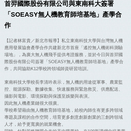
首羿國際股份有限公司與東南科大簽署
「
SOEASY
無人機教育師培基地」產學合
作
【記者林富貴／新北市報導】私立東南科技大學與台灣無人機
應用發展協會產學合作共建新北市首座「遙控無人機術科測驗
場地」，為廣大無人機飛手提供考證服務，並於今日與首羿國
際股份有限公司簽署「
SOEASY
無人機教育師培基地」產學合
作，共同協助
K12
學校跨領域師資研習培訓。
東南科技大學校長李清吟表示，無人機的用途從軍事、農業監
控、能源探勘、數據收集、快速服務與緊急救災、供應配送、
攝影與電影、環境探勘與保護至娛樂與表演。
因此無人機產業鏈很大很廣。
學校希望藉由無人機教育師培基地，給校內師生有更多跨領域
專題及課程的合作空間，培育更多創意創新創業的三創跨領域
人才，給予更寬廣的就業機會。