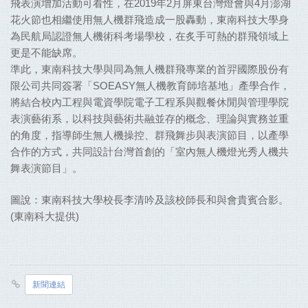
飛表演增加活動可看性，在
2019
年
2
月屏東台灣燈會與
4
月澎湖
花火節也相繼使用無人機群飛造成一股轟動，東南科技大學身
為民航局認證無人機術科考場學校，在炙手可熱的群飛領域上
更是不能缺席。
準此，東南科技大學與同為無人機群飛專業的首羿國際股份有
限公司共同簽署「
SOEASY
無人機教育師培基地」產學合作，
將結合校內工程與電資學院電子工程系與觀餐休閒與管理學院
表演藝術系，以科技與藝術共融並存的概念、理論與實務並重
的角度，指導師生無人機操控、群飛舞步與表演節目，以產學
合作的方式，共同設計台灣首創的「室內無人機燈光秀人機共
舞表演節目」。
圖說：東南科技大學校長李清吟及該校師長和與會貴賓合影。
(
東南科大提供
)
新聞連結