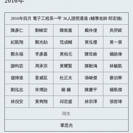
2016年
2016年四月 電子工程系一甲 36人證照通過 (輔導老師 郎宏德)
陳彥仁
劉峻宏
陳致嘉
戴伶倢
吳羿鋐
紀凱翔
鄭光勛
范成輔
黃泓儒
黃一展
鄭永福
李彥嘉
黃柏元
陳世維
楊皓偉
謝昀芸
周承宗
黃耀賢
陳毅鴻
林毓凱
儲煒達
姜威廷
杜正夫
張峻傑
蔡伯華
劉泓志
朱博詮
楊 樾
陳慶平
楊凱傑
林倪安
黃雋翔
邱宏盛
林宗澤
張哲瑋
陸生
鞏思光