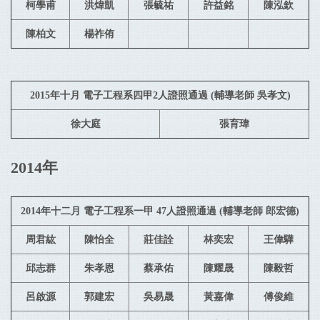
柯學甫
洪煒凱
張毓祐
許益銘
陳泓欽
陳柏文
楊祚侑
2015年十月 電子工程系四甲2人證照通過 (輔導老師 吳孝文)
徐大庭
張育瑋
2014年
2014年十二月 電子工程系一甲 47人證照通過 (輔導老師 郎宏德)
周君紘
陳怡全
莊佳詮
林奕宏
王偉驊
邱志群
朱孝恩
蔡承佑
陳耀晟
陳毅哲
呂啟源
郭建宏
吳易晟
黃嘉偉
傅俊維