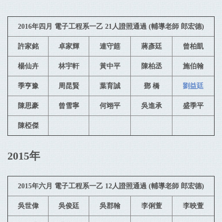
2016年四月 電子工程系一乙 21人證照通過 (輔導老師 郎宏德)
許家銘
卓家輝
連守筵
蔣彥廷
曾柏凱
楊仙卉
林宇軒
黃中平
陳柏丞
施伯翰
季亨豫
周昆賢
葉育誠
鄧 橋
劉益廷
陳思豪
曾雪寧
何翊平
吳進承
盛季平
陳椏傑
2015年
2015年六月 電子工程系一乙 12人證照通過 (輔導老師 郎宏德)
吳世偉
吳俊廷
吳郡翰
李俐萱
李映萱