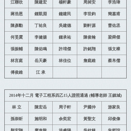
江聯欣
陳建宏
楊軒豪
周昶安
李浩瑋
蔣浩恩
鍾凱淵
鐘建民
李世鈞
簡嘉甫
陳彥勳
丁祐良
吳建德
劉軒源
曹佑丞
何旻霙
李健揚
鍾承祐
陳俊翰
梁舜傑
張振輔
陳佑鳴
許堉傑
許銘翔
張文樟
林言庭
岳天豪
林佳位
詹庭維
蔡帛儒
傅俊維
江 承
2014年十二月 電子工程系四乙15人證照通過 (輔導老師 王鎮城)
林 立
陳宏岳
周子軒
尹國仲
游家良
孫崇昕
施明和
余奕宏
黃聖文
邱俊偉
顏宏翔
廖進龍
洪睿陽
吳紋慈
朱哲誼