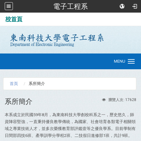
電子工程系
:::
校首頁
MENU
Toggle
navigation
首頁
系所簡介
系所簡介
17628
瀏覽人次:
本系成立於民國59年8月，為東南科技大學創校科系之一，歷史悠久，師
資陣容堅強，一直秉持優良教學傳統，為國家、社會培育各類電子相關領
域之專業技術人才，並多次榮獲教育部評鑑壹等之優良學系。目前學制有
日間部四技6班、產學訓學分學程2班、二技假日進修部1班，共計9班。