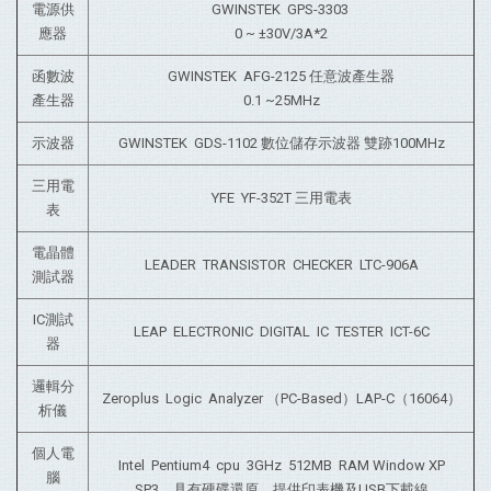
電源供
GWINSTEK GPS-3303
應器
0 ~ ±30V/3A*2
函數波
GWINSTEK AFG-2125 任意波產生器
產生器
0.1 ~25MHz
示波器
GWINSTEK GDS-1102 數位儲存示波器 雙跡100MHz
三用電
YFE YF-352T 三用電表
表
電晶體
LEADER TRANSISTOR CHECKER LTC-906A
測試器
IC測試
LEAP ELECTRONIC DIGITAL IC TESTER ICT-6C
器
邏輯分
Zeroplus Logic Analyzer （PC-Based）LAP-C（16064）
析儀
個人電
Intel Pentium4 cpu 3GHz 512MB RAM Window XP
腦
SP3，具有硬碟還原，提供印表機及USB下載線