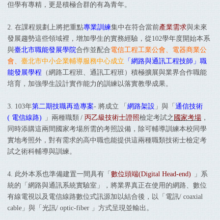
但學有專精，更是積極合群的有為青年。
2.
在課程規劃上將把重點
專業訓練
集中在符合當前
產業需求
與未來
發展趨勢這些領域裡，增加學生的實務經驗，從
102學年度開始本系
與
臺北市職能發展學院
合作並配合
電信工程工業公會、電器商業公
會、
臺北市中小企業輔導服務中心成立
「網路與通訊工程技師」
職
能發展學程
（網路工程班、通訊工程班）積極擴展與業界合作職能
培育，加強學生設計實作能力的訓練以落實教學成果。
3.
103年
第二期技職再造專案
-
將成立
「
網路架設
」
與
「
通信技術
(
電信線路
)
」
兩種職類
/
丙乙級技術士證照
檢定考試之
國家考場
，
同時添購這兩間國家考場所需的考照設備，除可輔導訓練本校同學
實地考照外，對有需求的高中職也能提供這兩種職類技術士檢定考
試之術科輔導與訓練。
4.
此外本系也準備建置一間具有
「
數位頭端
(Digital Head-end)
」
系
統的「網路與通訊系統實驗室」，將業界真正在使用的網路、數位
有線電視以及電信線路數位式訊源加以結合後，以「電訊
/ coaxial
cable
」與「光訊
/ optic-fiber
」方式呈現並輸出
。