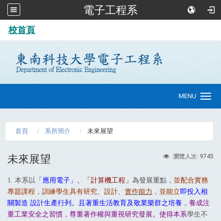
電子工程系
:::
校首頁
MENU
Toggle
navigation
首頁
系所簡介
未來展望
未來展望
9745
瀏覽人次:
1.
本系以
「
應用電子
」
、
「
計算機工程
」
為發展重點
，
並配合實務
專題課程，訓練學生具有
研究
、
設計
、
實作能力
，並能立
即投入相
關製造
設計生產行列。且著重生活教育及敬業樂群之培養
，
養成注
重工業安全之習慣，尊重著作權與重視研究發展。使得本系
學生不